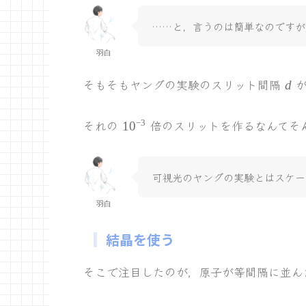
……と，言うのは簡単なのですが
羽白
d
そもそもヤングの実験のスリット間隔
d
10^{-3}
それの
倍のスリットを作るなんてそ
−
3
1
0
可視光のヤングの実験とはスケー
羽白
結晶を使う
そこで注目したのが，原子が等間隔に並ん