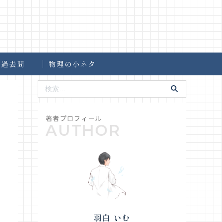
過去問
物理の小ネタ
羽白 いむ