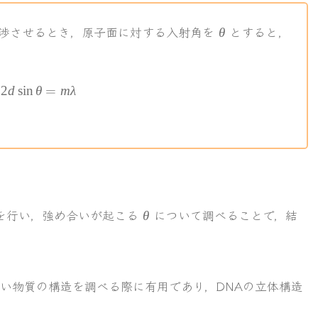
\theta
渉させるとき，原子面に対する入射角を
とすると，
θ
，
2d\sin\theta=m\lambda
2
d
sin
θ
=
mλ
\theta
を行い，強め合いが起こる
について調べることで，結
θ
い物質の構造を調べる際に有用であり，DNAの立体構造