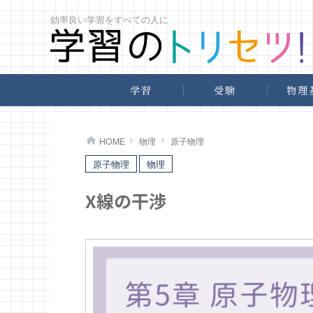
効率良い学習をすべての人に
学習
受験
物理
>
>
>
HOME
物理
原子物理
原子物理
物理
X線の干渉