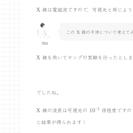
\rmX
線は電磁波ですので，可視光と同じよう
X
\r
この
線の干渉について考えて
X
m
X
羽白
\rmX
線を用いてヤングの実験を行ったとしま
X
でしたね。
\rmX
10^{-3}
線の波長は可視光の
倍程度ですの
−
3
X
1
0
じ結果が得られます！