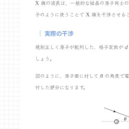
\rmX
線の波長は，一般的な結晶の原子同士の
X
\rmX
子のように使うことで
線を干渉させる
X
実際の干渉
d
規則正しく原子が配列した，格子定数が
d
しょう。
\theta
図のように，原子面に対して
の角度で電
θ
付した部分になります。