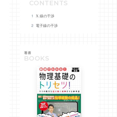
\rmX
1
線の干渉
X
2
電子線の干渉
著書