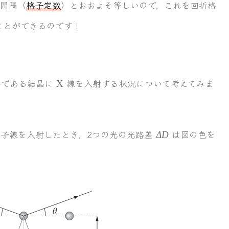
間隔（
格子定数
）とおおよそ等しいので，これを回折格
ことができるのです！
\rmX
である結晶に
線を入射する状況について考えてみま
X
\varDelta
子線を入射したとき，2つの光の光路差
は図の色を
Δ
D
D