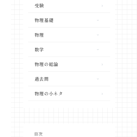
受験
物理基礎
力学
物理
熱力学
力学
数学
波動
熱力学
三角関数
物理の総論
電磁気学
波動
ベクトル
物理学と社会
過去問
電磁気学
微分・積分
原子物理
共テ「物理」
物理の小ネタ
高校数学の単元別解説動画
重要単元のまとめ
共テ「物理基礎」
高校数学の過去問解説動画
東京大学
目次