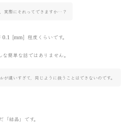
，実際にそれってできますか…？
0.1\punit{mm}
[
]
が
程度くらいです。
0.1
mm
んな簡単な話ではありません。
ルが違いすぎて，同じように扱うことはできないのです。
だ「結晶」です。