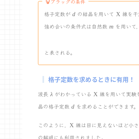
ブラッグの条件
d
\rmX
格子定数が
の結晶を用いて
線を干
d
X
m
強め合いの条件式は自然数
を用いて
m
と表される。
格子定数を求めるときに有用！
\lambda
\rmX
波長
がわかっている
線を用いて実験
λ
X
d
晶の格子定数
を求めることができます。
d
\rmX
このように，
線は目に見えないほど小さ
X
の解明にも利用されました。