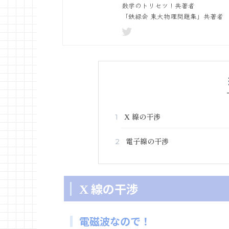
数学のトリセツ！共著者
「鉄緑会 東大物理問題集」共著者
\rmX
線の干渉
1
X
電子線の干渉
2
\rmX
線の干渉
X
電磁波なので！