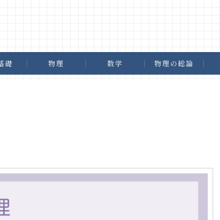
基礎
物理
数学
物理の総論