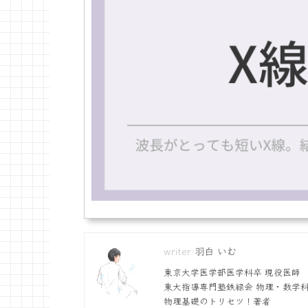
羽白 いむ
東京大学医学部医学科卒 現役医師
東大指導専門塾鉄緑会 物理・数学
物理基礎のトリセツ！著者