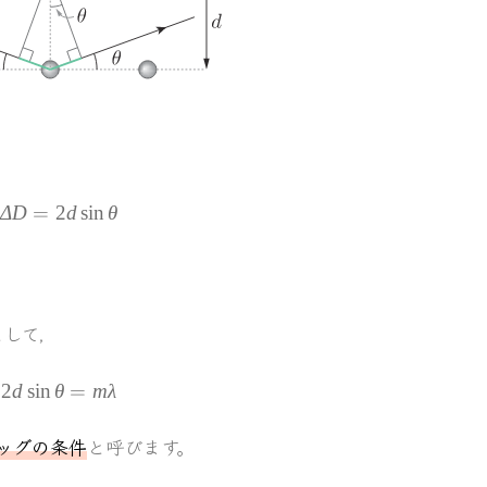
\varDelta D=2d\sin\theta
Δ
D
=
2
d
sin
θ
して，
2d\sin\theta=m\lambda
2
d
sin
θ
=
mλ
ッグの条件
と呼びます。