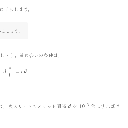
に干渉します。
みましょう。
しょう。強め合いの条件は，
x
d\bun{x}{L}=m\lambda
d
=
mλ
L
d
10^{-3}
で，複スリットのスリット間隔
を
倍にすれば同
−
3
d
1
0