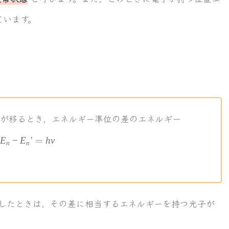
ています。
が移るとき，エネルギー準位の差のエネルギー
E_n-E_n\mskip 1mu\prime =h\nu
E
−
E
′
=
h
ν
n
n
したときは，その差に相当するエネルギーを持つ光子が