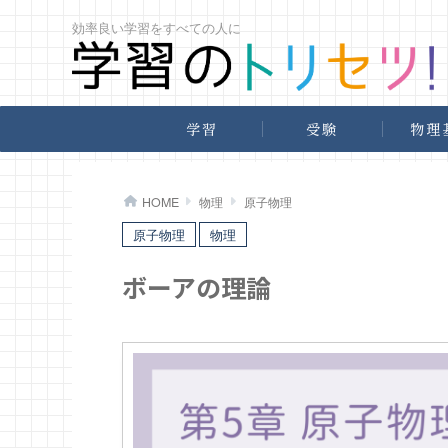
効率良い学習をすべての人に
学習
受験
物理
>
>
>
HOME
物理
原子物理
原子物理
物理
ボーアの理論