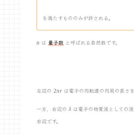
を満たすもののみが許される。
n
は
量子数
と呼ばれる自然数です。
n
2\pi
左辺の
は電子の円軌道の円周の長さ
2
π
r
r
\lambda
一方，右辺の
は電子の物質波としての波
λ
右辺です。