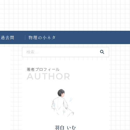
過去問
物理の小ネタ
羽白 いむ