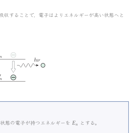
吸収することで，電子はよりエネルギーが高い状態へと
E_n
状態の電子が持つエネルギーを
とする。
E
n