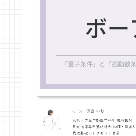
羽白 いむ
東京大学医学部医学科卒 現役医師
東大指導専門塾鉄緑会 物理・数学
物理基礎のトリセツ！著者