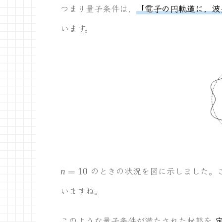
つまり量子条件は，
「電子の円軌道に，波
います。
n=10
のときの状況を図に示しました。こ
n
=
10
いますね。
このような量子条件が満たされた状態を