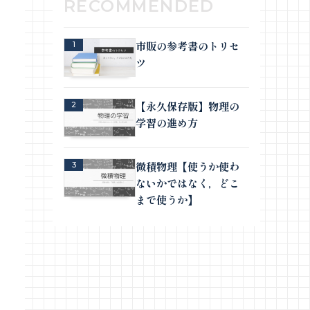
市販の参考書のトリセ
1
ツ
【永久保存版】物理の
2
学習の進め方
微積物理【使うか使わ
3
ないかではなく，どこ
まで使うか】