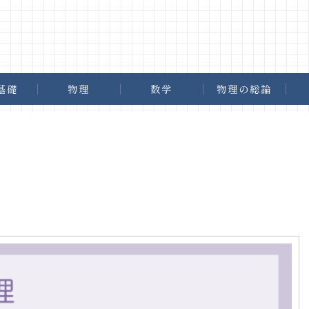
基礎
物理
数学
物理の総論