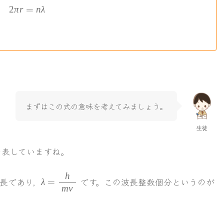
2\pi r=n\lambda
2
π
r
=
nλ
まずはこの式の意味を考えてみましょう。
生徒
を表していますね。
\lambda=\bun{h}
h
長であり，
です。この波長整数個分というのが
λ
=
{mv}
m
v