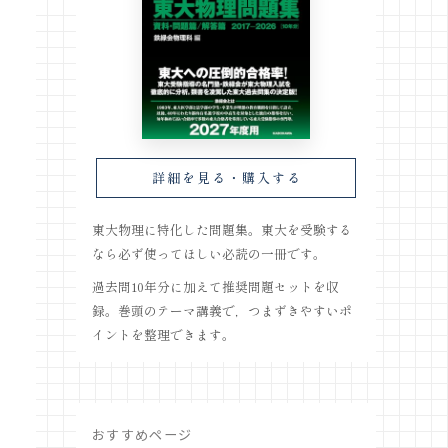
詳細を見る・購入する
東大物理に特化した問題集。東大を受験する
なら必ず使ってほしい必読の一冊です。
過去問10年分に加えて推奨問題セットを収
録。巻頭のテーマ講義で，つまずきやすいポ
イントを整理できます。
おすすめページ