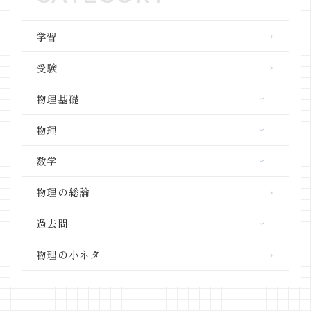
学習
受験
物理基礎
力学
物理
熱力学
力学
数学
波動
熱力学
三角関数
物理の総論
電磁気学
波動
ベクトル
物理学と社会
過去問
電磁気学
微分・積分
共テ「物理」
原子物理
物理の小ネタ
高校数学の単元別解説動画
共テ「物理基礎」
重要単元のまとめ
高校数学の過去問解説動画
東京大学