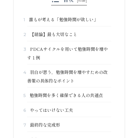
[
hide
]
誰もが考える「勉強時間が欲しい」
1
【結論】最も大切なこと
2
PDCAサイクルを用いて勉強時間を増や
3
す１例
羽白が思う，勉強時間を増やすための改
4
善策の具体的なポイント
勉強時間を多く確保できる人の共通点
5
やってはいけない工夫
6
最終的な完成形
7