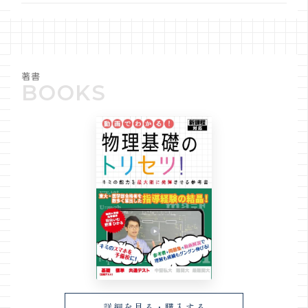
共テ「物理基礎」
重要単元のまとめ
高校数学の過去問解説動画
東京大学
著書
詳細を見る・購入する