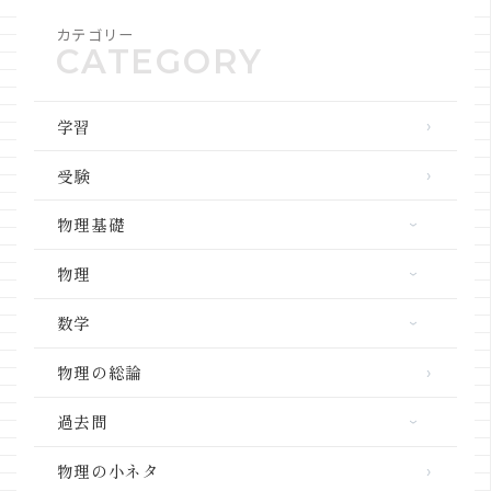
カテゴリー
学習
受験
物理基礎
力学
物理
熱力学
力学
数学
波動
熱力学
三角関数
物理の総論
電磁気学
波動
ベクトル
物理学と社会
過去問
電磁気学
微分・積分
共テ「物理」
原子物理
物理の小ネタ
高校数学の単元別解説動画